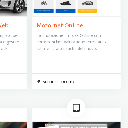
Web
Motornet Online
ompleto per
La quotazione Eurotax OnLine con
a e gestire
correzioni km, valutazione retrodatata,
tock.
listini e caratteristiche del nuovo.
VEDI IL PRODOTTO