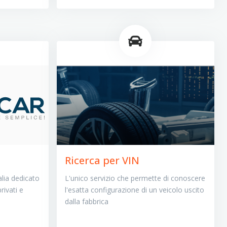
Ricerca per VIN
alia dedicato
L'unico servizio che permette di conoscere
rivati e
l'esatta configurazione di un veicolo uscito
dalla fabbrica